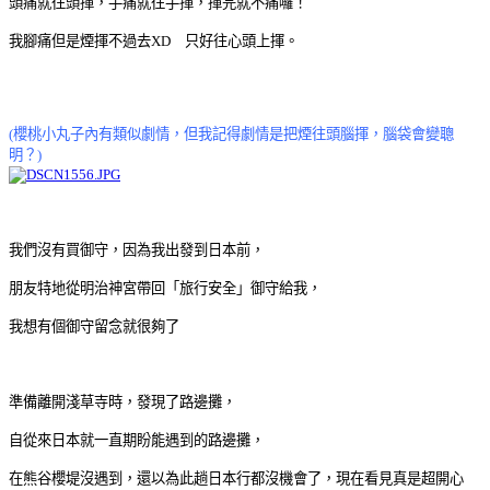
頭痛就往頭揮，手痛就往手揮，揮完就不痛囉！
我腳痛但是煙揮不過去XD 只好往心頭上揮。
(櫻桃小丸子內有類似劇情，但我記得劇情是把
煙往頭腦揮，腦袋會變聰
明？)
我們沒有買御守，因為我出發到日本前，
朋友特地從明治神宮帶回「旅行安全」御守給我，
我想有個御守留念就很夠了
準備離開淺草寺時，發現了路邊攤，
自從來日本就一直期盼能遇到的路邊攤，
在熊谷櫻堤沒遇到，還以為此趟日本行都沒機會了，現在看見真是超開心