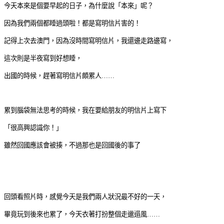
今天本來是個要早起的日子，為什麼說「本來」呢？
因為我們兩個都睡過頭啦！都是寫明信片害的
！
記得上次去澳門，因為沒時間寫明信片，我還邊走路邊寫，
這次則是半夜寫到好想睡，
出國的時候，趕著寫明信片頗累人……
累到腦袋無法思考的時候，我在要給朋友的明信片上寫下
「很高興認識你！」
雖然回國應該會被揍，不過那也是回國後的事了
回頭看照片時，感覺今天是我們兩人狀況最不好的一天，
畢竟玩到後來也累了，今天衣著打扮整個走邋遢風……