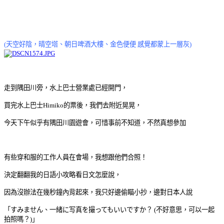
(天空好陰，晴空塔、朝日啤酒大樓、金色便便 感覺都蒙上一層灰)
走到隅田川旁，水上巴士營業處已經開門，
買完水上巴士Himiko的票後，我們去附近晃晃，
今天下午似乎有隅田川園遊會，可惜事前不知道，不然真想參加
有些穿和服的工作人員在會場，我想跟他們合照！
決定翻翻我的日語小攻略看日文怎麼說，
因為沒辦法在幾秒鐘內背起來，我只好邊偷瞄小抄，邊對日本人說
「すみません、一緒に写真を撮ってもいいですか？ (不好意思，可以一起
拍照嗎？)」