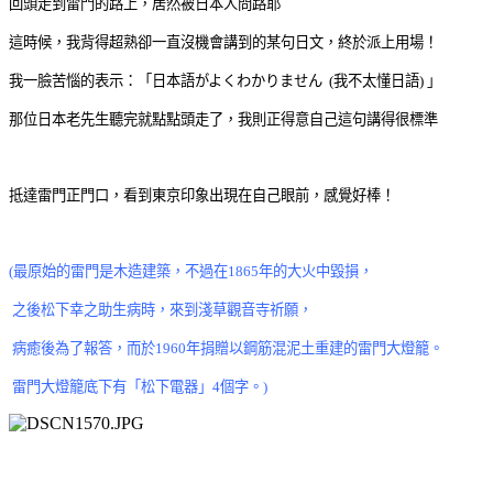
回頭走到雷門的路上，居然被日本人問路耶
這時候，我背得超熟卻一直沒機會講到的某句日文，終於派上用場！
我一臉苦惱的表示：「日本語がよくわかりません (我不太懂日語) 」
那位日本老先生聽完就點點頭走了，我則正得意自己這句講得很標準
抵達雷門正門口，看到東京印象出現在自己眼前，感覺好棒！
(最原始的雷門是木造建築，不過在1865年的大火中毀損，
之後松下幸之助生病時，來到淺草觀音寺祈願，
病癒後為了報答，而於1960年捐贈以鋼筋混泥土重建的雷門大燈籠。
雷門大燈籠底下有「松下電器」4個字。)