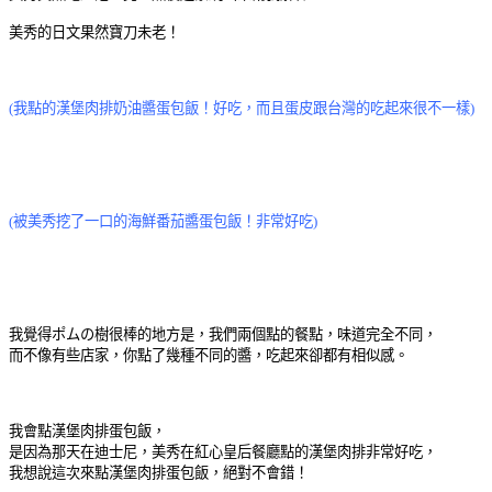
美秀的日文果然寶刀未老！
(我點的漢堡肉排奶油醬蛋包飯！好吃，而且蛋皮跟台灣的吃起來很不一樣)
(被美秀挖了一口的海鮮番茄醬蛋包飯！非常好吃)
我覺得ポムの樹很棒的地方是，我們兩個點的餐點，味道完全不同，
而不像有些店家，你點了幾種不同的醬，吃起來卻都有相似感。
我會點漢堡肉排蛋包飯，
是因為那天在迪士尼，美秀在紅心皇后餐廳點的漢堡肉排非常好吃，
我想說這次來點漢堡肉排蛋包飯，絕對不會錯！