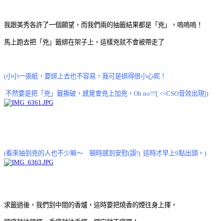
我跟美秀各許了一個願望，而我們兩的抽籤結果都是「兇」，嗚嗚嗚！
馬上跑去把「兇」籤綁在架子上，這樣兇就不會被帶走了
(小小一張紙，要綁上去也不容易，我可是綁得很小心呢！
不然要是把「兇」籤撕破，感覺會兇上加兇，Oh no!!![ <<CSO音效出現])
(看來抽到兇的人也不少嘛～ 頓時感到安慰(誤!) 這時才早上9點出頭。)
求籤過後，我們到中間的香爐，這時要把燒香的煙往身上揮，