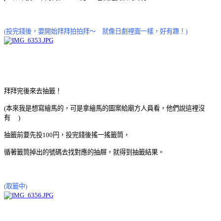
(投完錢後，要開始拜拜拍拍拜～ 就像日劇裡面一樣，好有趣！)
拜拜完後來去抽籤！
(本來我是想寫繪馬的，可是拿繪馬的圖案給廟方人員看，他們說這裡沒
有
)
抽籤前要先投100円，投完錢後搖一搖籤筒，
循著籤筒掉出的號碼去找對應的抽屜，就得到抽籤結果。
(取籤中)