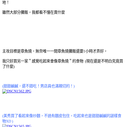
地！
雖然大部分攤販，我都看不懂在賣什麼
主攻目標是章魚燒，無奈唯一一間章魚燒攤販還要1小時才弄好，
我只好買另一家＂感覺吃起來會像章魚燒＂的食物 (現在還是不明白究竟買
了什麼
)
(甜甜鹹鹹，還不錯吃！男店員也滿親切的！)
(美秀買了看起來像炒麵，不過有麵皮包住，吃起來也是甜甜鹹鹹的謎樣食
物XD )