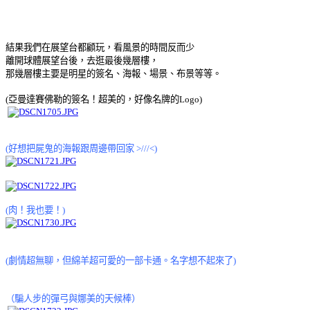
結果我們在展望台都顧玩，看風景的時間反而少
離開球體展望台後，去逛最後幾層樓，
那幾層樓主要是明星的簽名、海報、場景、布景等等。
(亞曼達賽佛勒的簽名！超美的，好像名牌的Logo)
(好想把屍鬼的海報跟周邊帶回家 >///<)
(肉！我也要！)
(劇情超無聊，但綿羊超可愛的一部卡通。名字想不起來了)
（騙人步的彈弓與娜美的天候棒）