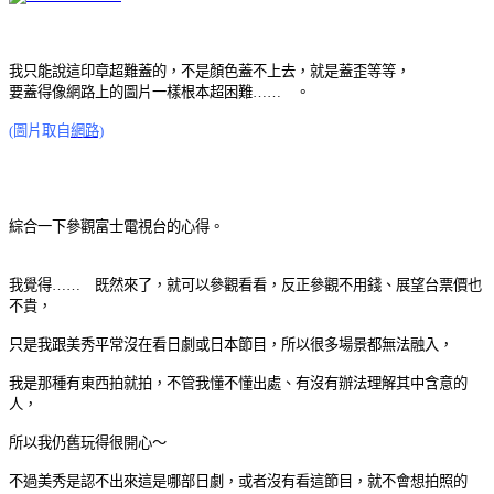
我只能說這印章超難蓋的，不是顏色蓋不上去，就是蓋歪等等，
要蓋得像網路上的圖片一樣根本超困難…… 。
(圖片取自
網路)
綜合一下參觀富士電視台的心得。
我覺得…… 既然來了，就可以參觀看看，反正參觀不用錢、展望台票價也
不貴，
只是我跟美秀平常沒在看日劇或日本節目，所以很多場景都無法融入，
我是那種有東西拍就拍，不管我懂不懂出處、有沒有辦法理解其中含意的
人，
所以我仍舊玩得很開心～
不過美秀是認不出來這是哪部日劇，或者沒有看這節目，就不會想拍照的