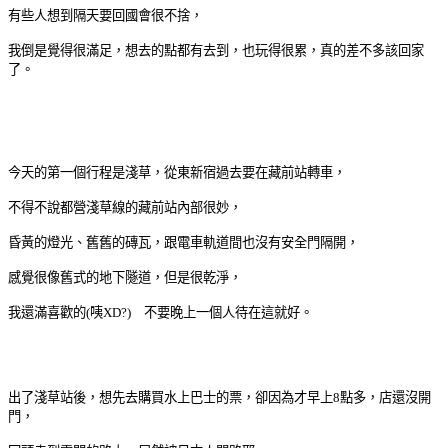
有些人想到隔天要回國會很不捨，
我倒是覺得很滿足，想去的點都有去到，也玩得很累，真的差不多該回家
了。
今天的第一個行程是淺草，從東新宿過去要在藏前站轉車，
不得不說都營淺草線的藏前站內部很妙，
昏黃的燈光、舊舊的磚瓦，跟電車軌道間也沒有安全門隔開，
感覺很像舊式的地下隧道，但是很乾淨，
我還滿喜歡的(咦XD?) 不要晚上一個人待在這就好。
出了淺草站後，想先去購買水上巴士的票，卻因為才早上8點多，店還沒開
門，