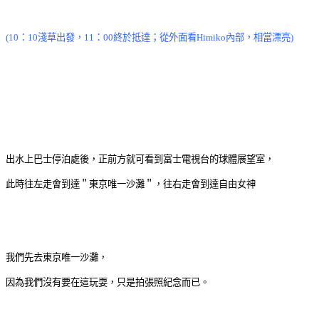
(
10：10淺草出發，11：00終於抵達；
從外面看Himiko內部，相當漂亮)
出水上巴士停泊處後，正前方就可看到富士電視台的球體展望室，
此時往左走會到達＂東京唯一沙灘＂，往右走會到達自由女神
我們先去東京唯一沙灘，
因為我們沒有要在這玩耍，只是拍張照紀念而已。