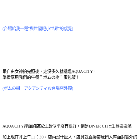
(台場給我一種"與世隔絕小世界"的感覺)
跟自由女神拍完照後，走沒多久就抵達AQUA CITY，
準備享用我們的午餐＂ポムの樹＂蛋包飯！
(ポムの樹 アクアシティお台場店外觀)
AQUA CITY裡面的店家生意似乎沒有很好，倒是DIVER CITY生意強強滾
加上現在才上午11：30，店內沒什麼人，店員就直接帶我們入座面對窗外的