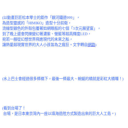
(以動畫巨匠松本零士的鉅作「銀河鐵道999」，
為造型靈感的「HIMIKO」造型十分前衛，
流線型銀色的外殼包覆著如網眼般的七個「3次元展望窗」，
到了晚上還會閃爍變幻著濃紫、螢藍等超高輝度LED，
宛若一艘從幻想世界飛進現代的未來之船，
讓熱愛超現實世界的大人小孩皆為之瘋狂。文字轉自
網路
)
(水上巴士會經過很多條橋下，最後一條最大、蜿蜒的橋就是彩虹大橋囉！)
(看到台場了！
台場，是日本東京灣內一座以填海造陸方式製造出來的巨大人工島。
)