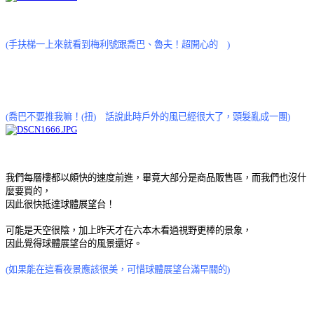
(手扶梯一上來就看到梅利號跟喬巴、魯夫！超開心的
)
(喬巴不要推我嘛！(扭) 話說此時戶外的風已經很大了，頭髮亂成一團)
我們每層樓都以頗快的速度前進，畢竟大部分是商品販售區，而我們也沒什
麼要買的，
因此很快抵達球體展望台！
可能是天空很陰，加上昨天才在六本木看過視野更棒的景象，
因此覺得球體展望台的風景還好。
(如果能在這看夜景應該很美，可惜球體展望台滿早關的)