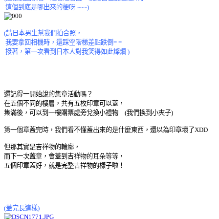
這個到底是哪出來的梗呀 ~~~)
(請日本男生幫我們拍合照，
我要拿回相機時，還踩空階梯差點跌倒= =
接著，第一次看到日本人對我笑得如此燦爛
)
還記得一開始說的集章活動嗎？
在五個不同的樓層，共有五枚印章可以蓋，
集滿後，可以到一樓購票處旁兌換小禮物 (我們換到小夾子)
第一個章蓋完時，我們看不懂蓋出來的是什麼東西，還以為印章壞了XDD
但那其實是吉祥物的輪廓，
而下一次蓋章，會蓋到吉祥物的耳朵等等，
五個印章蓋好，就是完整吉祥物的樣子啦！
(蓋完長這樣)