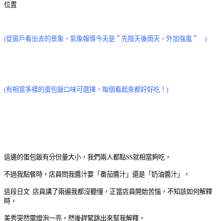
位置
(從窗戶看出去的景象，氣象報導今天是＂先陰天後雨天，外加強風＂
)
(有相當多樣的蛋包飯口味可選擇，每個看起來都好好吃！)
這邊的蛋包飯有分份量大小，我們兩人都點SS就相當夠吃，
不過我點餐時，店員問我醬汁要「番茄醬汁」還是「奶油醬汁」，
這段日文 店員講了兩遍我都沒聽懂，正當店員開始苦惱，不知該如何解釋
時，
美秀突然電燈泡一亮，然後趕緊跳出來幫我解釋，