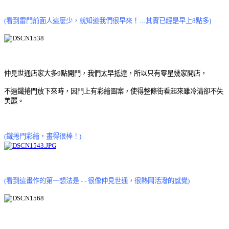
(看到雷門前面人這麼少，就知道我們很早來！
…其實已經是早上8點多)
仲見世通店家大多9點開門，我們太早抵達，所以只有零星幾家開店，
不過鐵捲門放下來時，因門上有彩繪圖案，使得整條街看起來雖冷清卻不失
美麗。
(鐵捲門彩繪，畫得很棒！)
(看到這畫作的第一想法是 - -
很像仲見世通，很熱鬧活潑的感覺)