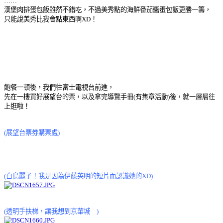
……
漢堡肉排蛋包飯雖然不錯吃，不過美秀點的海鮮番茄醬蛋包飯更勝一籌，
只能說美秀比我會點東西啊XD！
飽餐一頓後，我們往富士電視台前進，
先在一樓買好展望台的票，以及拿完導覽手冊(有集章活動)後，就一層層往
上逛啦！
(展望台票券購票處)
(白鳥麗子！我是因為伊藤英明的短片而認識她的XD)
(透明手扶梯，讓我想到京華城
)