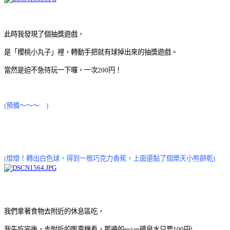
此時我發現了個抽獎遊戲，
是「櫻桃小丸子」裡，轉動手把就有球掉出來的抽獎遊戲。
當然是迫不急待玩一下囉，一次200円！
(預備～～～ )
(燈燈！轉出白色球，得到一根巧克力香蕉，上面還黏了個樂天小熊餅乾)
我們拿著食物去附近的休息區吃，
我先吃完後，去附近的販賣機看，那邊的evian礦泉水只要100円!