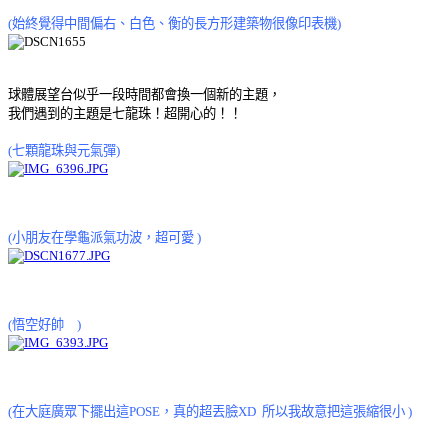
(始終覺得中間偏右、白色、衡的長方形建築物很像印表機)
球體展望台似乎一段時間都會換一個新的主題，
我們遇到的主題是七龍珠！超開心的！！
(七顆龍珠與元氣彈)
(小朋友在學龜派氣功波，超可愛
)
(悟空好帥
)
(在大庭廣眾下擺出這POSE，真的超丟臉XD 所以我故意把這張縮很小 )