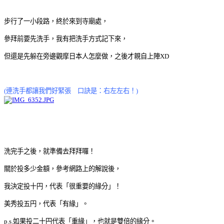
步行了一小段路，終於來到寺廟處，
參拜前要先洗手，我有把洗手方式記下來，
但還是先躲在旁邊觀摩日本人怎麼做，之後才親自上陣XD
(連洗手都讓我們好緊張
口訣是：右左左右！)
洗完手之後，就準備去拜拜囉！
關於投多少金額，參考網路上的解說後，
我決定投十円，代表「很重要的緣分」！
美秀投五円，代表「有緣」。
p.s.如果投二十円代表「重緣」，也就是雙倍的緣分。