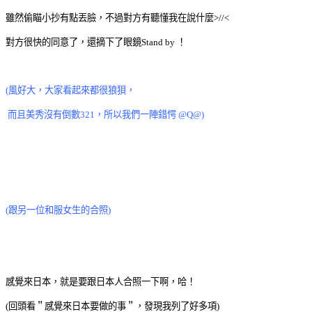
雖然偷瞄小抄有點丟臉，不過對方有聽懂我在說什麼>//<
對方很快的同意了，還摘下了眼鏡Stand by ！
(風好大，大家看起來都很狼狽，
而且美秀沒有倒數321，所以我們一陣錯愕 @Q@)
(跟另一位和服女生的合照)
感覺來日本，就是要跟日本人合照一下啊，哈！
(回頭看＂感覺來日本要做的事＂，發現我列了好多項
)