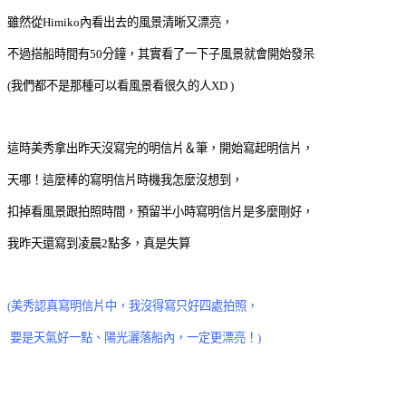
雖然從Himiko內看出去的風景清晰又漂亮，
不過搭船時間有50分鐘，其實看了一下子風景就會開始發呆
(我們都不是那種可以看風景看很久的人XD )
這時美秀拿出昨天沒寫完的明信片＆筆，開始寫起明信片，
天哪！這麼棒的寫明信片時機我怎麼沒想到，
扣掉看風景跟拍照時間，預留半小時寫明信片是多麼剛好，
我昨天還寫到凌晨2點多，真是失算
(美秀認真寫明信片中，我沒得寫只好四處拍照，
要是天氣好一點、陽光灑落船內，一定更漂亮！)