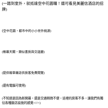
(一踏到室外，就抵達空中花園囉！還可看見美麗信酒店的招
牌)
(
空中花園，都市中的小小世外桃源)
(帷幕天閣，類似書房與交誼廳)
(提供報章雜誌供房客免費閱覽)
(還有電腦可使用)
(不知道是因為新開幕，還是交通稍微不便，這裡的房客不多，讓我們有獨
佔各種飯店設施的感覺>///<)