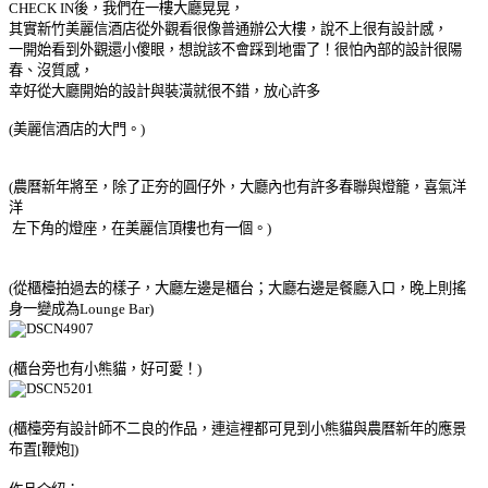
CHECK IN後，我們在一樓大廳晃晃，
其實新竹美麗信酒店從外觀看很像普通辦公大樓，說不上很有設計感，
一開始看到外觀還小傻眼，想說該不會踩到地雷了！很怕內部的設計很陽
春、沒質感，
幸好從大廳開始的設計與裝潢就很不錯，放心許多
(美麗信酒店的大門。)
(農曆新年將至，除了正夯的圓仔外，大廳內也有許多春聯與燈籠，喜氣洋
洋
左下角的燈座，在美麗信頂樓也有一個。)
(從櫃檯拍過去的樣子，大廳左邊是櫃台；大廳右邊是餐廳入口，晚上則搖
身一變成為Lounge Bar)
(櫃台旁也有小熊貓，好可愛！)
(櫃檯旁有設計師不二良的作品，連這裡都可見到小熊貓與農曆新年的應景
布置[鞭炮])