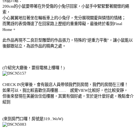
作品介紹：
200cm的小鼠要帶著在外受傷的小兔仔回家，小鼠手中緊緊繫著關懷的繩
索，
小心翼翼地拉著坐在輪板車上的小兔仔，充分展現關愛與憐惜的情緒；
而驚訝的表情傳達了在回家路上歷經的重重障礙，最後終於看到Final
Home。
此作品再現不二良巨型雕塑的作品張力，特殊的"逆重力平衡"，讓小鼠能以
後腳跟站立，為該作品的精典之處。
(介紹完大廳後，要搭電梯上樓囉！)
CHECK IN完畢後，會有飯店人員帶領我們到房間，我們的房間在三樓！
如果可以，我比較喜歡住高樓層…… 感覺VIEW比較好，也比較安靜，
但後來發現在美麗信住低樓層，其實有個好處，至於是什麼好處，晚點會介
紹到
(來到房門口囉！房號是319...WoW)