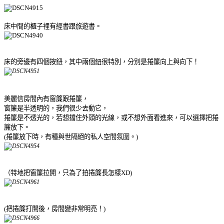
床中間的櫃子裡有經書跟旅遊書。
床的旁邊有四個按鈕，其中
兩個
鈕
很特別，分別是捲簾向上與向下！
美麗信房間內有窗簾跟捲簾，
窗簾是半透明的，我們很少去動它，
捲簾是不透光的，若想擋住外頭的光線，或不想外面看進來，可以選擇把捲
簾放下。
(捲簾放下時，有種與世隔絕的私人空間氛圍。)
（特地把窗簾拉開，只為了拍捲簾長怎樣XD)
(把捲簾打開後，房間變非常明亮！)