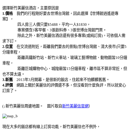
選擇新竹美麗信酒店，主要原因是
1.價格
我們的行程剛好要去世博台灣館，因此選擇【世博館逍遙遊專
案】，
四人房三人價只要$5488，平均一人$1830，
專案價含3客早餐、3張飲料券、3張世博台灣館門票。
除此之外，新竹美麗信酒店還有很多專案(或純訂房)，可依個人需
求下訂。
2.位置
在交流道附近，距離我們要去的景點(世博台灣館、清大夜市)只要5
分鐘車程，
距離高鐵新竹站、新竹火車站、玻璃工藝博物館、動物園皆10分鐘
車程，
距離巨城購物中心、城隍廟皆15分鐘車程，離市區不算非常近，但
也不算太遠。
3.新舊
2013年3月開幕，是很新的飯店，住起來不怕髒髒舊舊。
4.評價
網路上關於美麗信的評價還不多，但沒看到什麼負評，所以就安心
訂房了。
(↓新竹美麗信周邊地圖。 圖片取自
新竹美麗信官網
）
現在大多的飯店都有線上訂房功能，新竹美麗信也不例外，