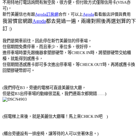
不用特地打電話詢問有無空房，很方便，但付款方式僅限信用卡(VISA亦
可)，
新竹美麗信
也有跟
Agoda訂房網
合作，可以上
Agoda
看看飯店評價與費用
我習慣官網跟
Agoda
都去晃過一遍，兩邊對照後再選划算的下
訂 :)
我們是開車前往，因此停在新竹美麗信的停車
場
，
住宿期間免費停車，而且車少、車位多，很好停。
進停車場時要先跟機器拿塑膠硬幣，等CHECK IN時，將塑膠硬幣交給櫃
檯，就能得到感應卡，
住宿期間憑感應卡即可多次進出停車場，等CHECK OUT時，再將感應卡換
回塑膠硬幣即可。
(我們停在B3，旁邊的電梯可直達美麗信大廳，
但是從B3出停車場的動線很混亂，我們連兩次都開錯……
)
(搭電梯上來後，就是美麗信大廳囉！馬上來CHICK IN吧
)
(櫃台旁邊設有一排座椅，讓等待的人可以坐著休息。)