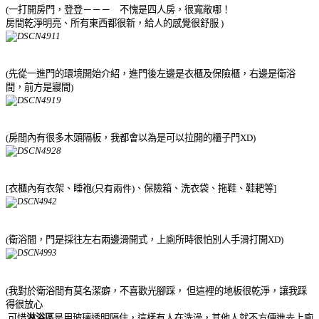
(一打開房門，登登－－－ 不愧是四人房，很寬敞哪！
房間乾淨明亮、所有東西都很新，給人的感覺很舒服
)
(先從一進門的環境開始介紹，進門後左邊是衣櫃及保險櫃，右邊是衛浴
間，前方是寢間)
(房間內有很多木頭隔板，我都會以為是可以拉開的櫃子門XD)
[衣櫃內有衣架、睡袍(
只有兩件
)、保險箱、洗衣袋、拖鞋、鞋耙等]
(衛浴間，門是採往左右兩邊滑開式，上廁所時很怕別人手滑打開XD)
(我對於衛浴間有莫名潔癖，不喜歡光腳踩， 但這裡的地板很乾淨，讓我踩
得很放心
可惜
淋浴區
是用玻璃透明隔住，這樣有人在洗澡，其他人就不方便進去上廁