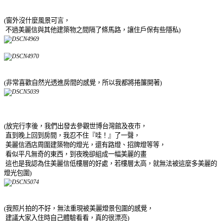
(窗外沒什麼風景可言，
不過美麗信與其他建築物之間隔了條馬路，讓住戶保有些隱私)
(非常喜歡自然光透進房間的感覺，所以我都將捲簾開著)
(放完行李後，我們出發去參觀世博台灣館及夜市，
直到晚上回到房間，我忍不住『哇！』了一聲，
美麗信酒店周圍建築物的燈光，還有路燈、招牌燈等等，
看似平凡無奇的東西，到夜晚卻組成一幅美麗的畫
這也是我認為住美麗信低樓層的好處，若樓層太高，就無法被這麼多美麗的
燈光包圍)
(我照片拍的不好，無法重現被美麗燈景包圍的感覺，
建議大家入住時自己體驗看看，真的很漂亮
)