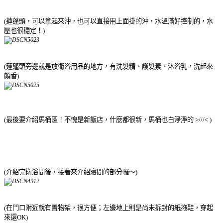
(蓮蓬頭，可以拿起來沖，也可以直接用上面掛的沖，水溫滿好控制的，水
壓也很穩定！)
(蓮蓬頭旁邊就是放衛浴用品的地方，有洗髮精、護髮素、沐浴乳，洗起來
頗香)
(最後要介紹馬桶區！不愧是新飯店，什麼都很新，馬桶也白淨淨的 >///< )
(介紹完衛浴間後，接著來介紹寢間的部分囉～)
(在門口附近就有置物架，很方便；左邊地上則是尚未拆封的紙拖鞋，穿起
來還OK)