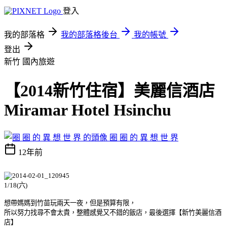
登入
我的部落格
我的部落格後台
我的帳號
登出
新竹
國內旅遊
【2014新竹住宿】美麗信酒店
Miramar Hotel Hsinchu
圈 圈 的 異 想 世 界
12年前
1/18(六)
想帶媽媽到竹苗玩兩天一夜，但是預算有限，
所以努力找尋
不會太貴，整體感覺又不錯的飯店，最後選擇【新竹美麗信酒
店】